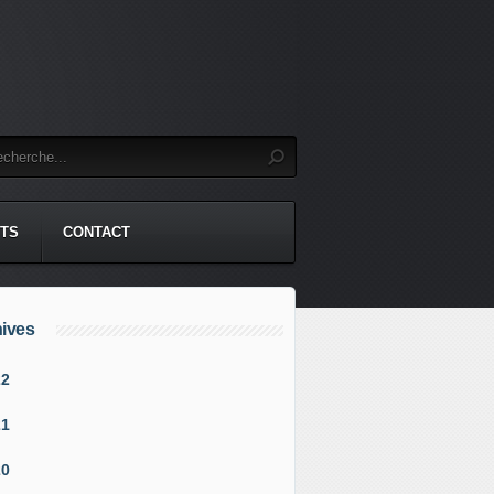
TS
CONTACT
ives
22
21
20