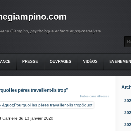
anegiampino.com
viane Giampino, psychologue enfants et psychanalyste.
FANCE
PRESSE
OUVRAGES
VIDÉOS
EVENEMEN
Arch
uoi les pères travaillent-ils trop"
Publié dans
#Presse
20
20
 Carrière du 13 janvier 2020
20