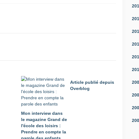
20
20
20
20
20
20
Article publié depuis
20
Overblog
20
20
Mon interview dans
le magazine Grand de
20
l'école des loisirs :
Prendre en compte la
parole des enfants